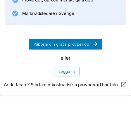
Prova det, du kommer att gilla det!
britterna utveckla handelsförbindelserna i
området, men hamnade i upprepade
Marknadsledare i Sverige.
konflikter med fransmännen,
Självständighet
Gambia under Yahia
Påbörja din gratis provperiod
Jammeh
eller
Logga in
Är du lärare? Starta din kostnadsfria provperiod härifrån.
Information om artikeln