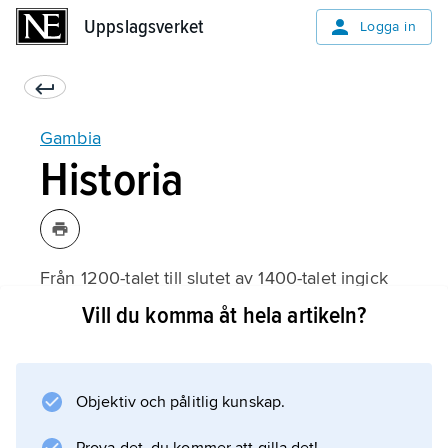
Uppslagsverket
Uppslagsverket
Logga in
Gambia
Historia
Från 1200-talet till slutet av 1400-talet ingick
nuvarande Gambia i Maliriket. 1455 upptäckte
Vill du komma åt hela artikeln?
portugiserna Gambiafloden, och snart anlände
handelsmän, guldletare och slavjägare till
nedre Gambia. Emellertid överlät portugiserna
Objektiv och pålitlig kunskap.
1588 handelsrättigheterna till engelska
köpmän. Under 1600- och 1700-talen försökte