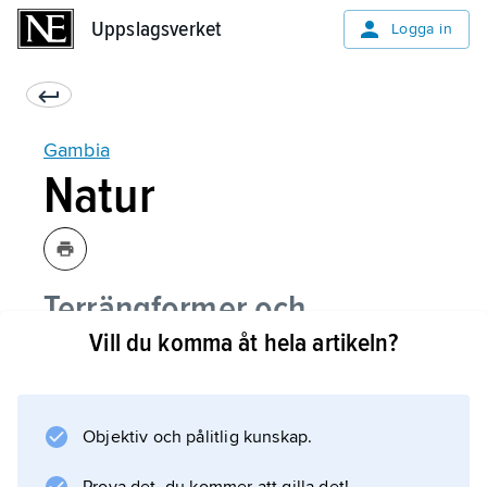
Uppslagsverket
Uppslagsverket
Logga in
Gambia
Natur
Terrängformer och
Vill du komma åt hela artikeln?
berggrund
Klimat
Objektiv och pålitlig kunskap.
Växt- och djurliv