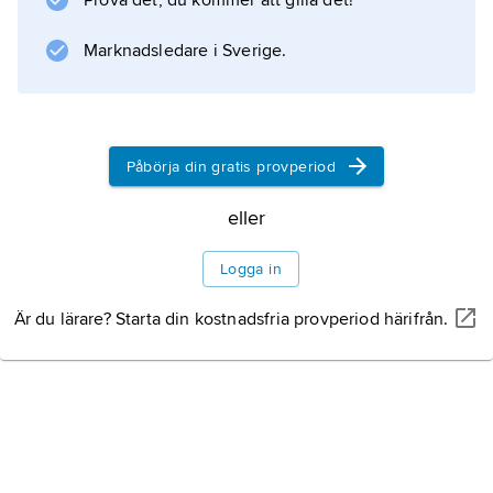
Prova det, du kommer att gilla det!
Naturskydd
Marknadsledare i Sverige.
Information om artikeln
Påbörja din gratis provperiod
eller
Logga in
Är du lärare? Starta din kostnadsfria provperiod härifrån.