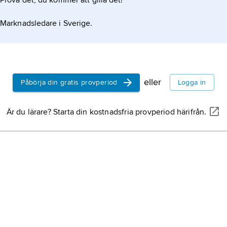
Prova det, du kommer att gilla det!
Marknadsledare i Sverige.
eller
Påbörja din gratis provperiod
Logga in
Är du lärare? Starta din kostnadsfria provperiod härifrån.