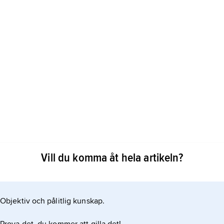
, segrade i de fyra första presidentvalen som hölls
Vill du komma åt hela artikeln?
996 fick han nära 56 procent av rösterna och 2001
mmeh grundat,
d Construction
Objektiv och pålitlig kunskap.