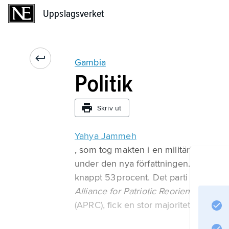
Uppslagsverket
Uppslagsverket
Gambia
Politik
Skriv ut
Yahya Jammeh
, som tog makten i en militärkupp 1994
under den nya författningen. I valet 1
knappt 53 procent. Det parti som Ja
Alliance for Patriotic Reorientation an
(APRC), fick en stor majoritet i