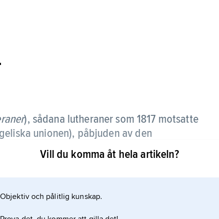
r
eraner
), sådana lutheraner som 1817 motsatte
geliska unionen), påbjuden av den
.
Vill du komma åt hela artikeln?
 1830 (i samband med Augustanajubileet) i Breslau
iva lutherska kyrkor, t.ex. i Tyskland och USA,
Objektiv och pålitlig kunskap.