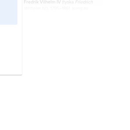
Fredrik Vilhelm IV
(tyska
Friedrich
Wilhelm IV.
), 1795–1861, kung av
Preussen 1840–58, son till Fredrik
Vilhelm III.
Preussen
, tidigare hertigdöme,
kungarike och delrepublik i
Tyskland.
lutherdom,
sammanfattande
benämning på de kyrkor och det
fromhetsliv som utgår från Martin
Luther och den lutherska
reformationen.
reformationen
, process inom
kristendomen som ursprungligen var
avsedd att reformera kyrkan men
som i stället medförde en brytning
med påvekyrkan och uppkomsten av
Brandenburg
, markgrevskap och
nya kyrkobildningar.
kurfurstendöme inom Tyska riket,
från och med 1815 provins i