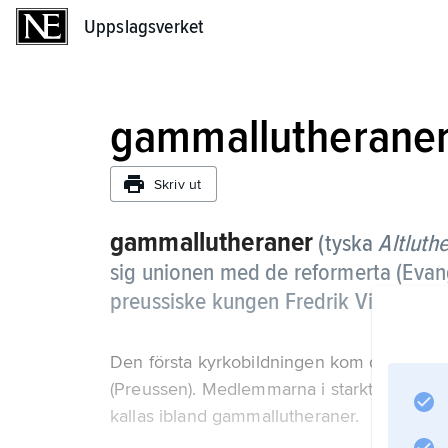
Uppslagsverket
Uppslagsverket
gammallutherane
Skriv ut
gammallutheraner
(tyska
Altluth
sig unionen med de reformerta (Evan
preussiske kungen Fredrik Vilhelm
III
Den första kyrkobildningen kom dock först
(Preussen). Medlemmarna i starkt konservat
kallas ibland gammallutheraner.