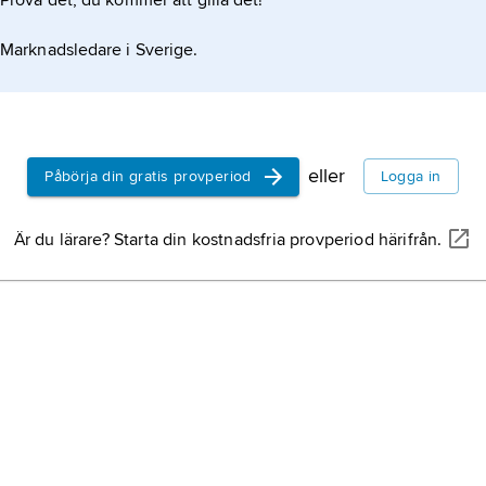
Prova det, du kommer att gilla det!
Marknadsledare i Sverige.
eller
Påbörja din gratis provperiod
Logga in
Är du lärare? Starta din kostnadsfria provperiod härifrån.