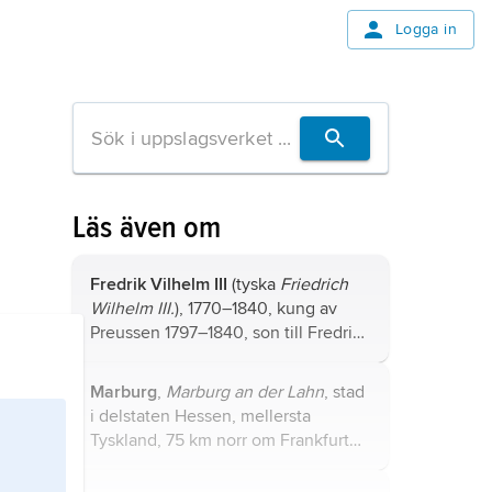
Logga in
Läs även om
Fredrik Vilhelm III
(tyska
Friedrich
Wilhelm III.
), 1770–1840, kung av
Preussen 1797–1840, son till Fredrik
Wilhelm II.
Marburg
,
Marburg an der Lahn
, stad
i delstaten Hessen, mellersta
Tyskland, 75 km norr om Frankfurt
am Main; 73 100 invånare (2014).