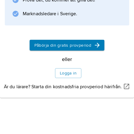
Prova det, du kommer att gilla det!
introducerades i Sverige GE Capital Finans
och GE Capital Bilfinans. År 1997 etablerades
Marknadsledare i Sverige.
GE Capital Bank, som 2004 fusionerades med
GE
Påbörja din gratis provperiod
Information om artikeln
eller
Logga in
Är du lärare? Starta din kostnadsfria provperiod härifrån.