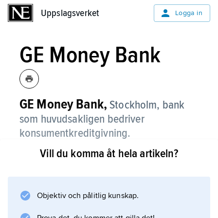
Uppslagsverket
Uppslagsverket
Logga in
GE Money Bank
GE Money Bank,
Stockholm, bank
som huvudsakligen bedriver
konsumentkreditgivning.
Vill du komma åt hela artikeln?
Banken har sitt ursprung i den verksamhet
som General Electric Company (GE) startade
1932 för att erbjuda finansieringshjälp vid köp
av hushållsartiklar och hemelektronik.
Objektiv och pålitlig kunskap.
Verksamheten växte globalt, och 1993