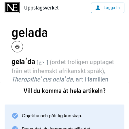
Uppslagsverket
Uppslagsverket
Logga in
gelada
gelaʹda
(ordet troligen upptaget
[ge-]
från ett inhemskt afrikanskt språk)
,
Theropitheʹcus gelaʹda
,
art i familjen
markattartade apor.
Vill du komma åt hela artikeln?
Gelada är babianliknande med en brun, tät
pälsmantel, som är kraftigast hos hanen,
vilken också liksom mantelbabian har långt
Objektiv och pålitlig kunskap.
kindskägg. På bröstet och strupen finns ett