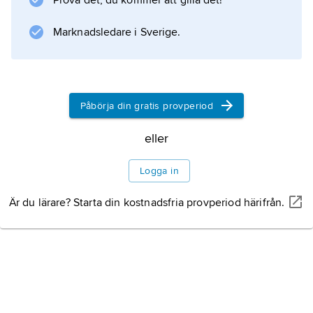
Prova det, du kommer att gilla det!
regelbundet som skulptur bl.a. på kapitäl och i
s.k. månadsbilder på portalernas sidor.
Marknadsledare i Sverige.
Senmedeltidens illustrerade tideböcker
utvecklade
Påbörja din gratis provperiod
Information om artikeln
eller
Logga in
Är du lärare? Starta din kostnadsfria provperiod härifrån.