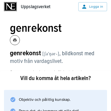
Uppslagsverket
Uppslagsverket
Logga in
genrekonst
genrekonst
,
bildkonst med
[ʃaʹŋər-]
motiv från vardagslivet.
Scener med arbete och förlustelser i
Vill du komma åt hela artikeln?
egyptiska och etruskiska gravar kan kallas
genrekonst, och i senare antik väggmålnings-
och mosaikkonst finns många exempel på
genrekonst. I medeltidens katedraler, särskilt
Objektiv och pålitlig kunskap.
under gotiken, uppträder genrekonst