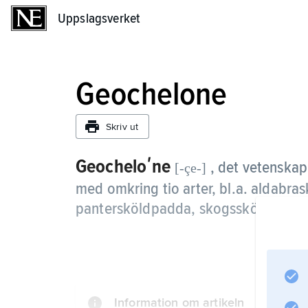
Uppslagsverket
Uppslagsverket
Geochelone
Skriv ut
Geocheloʹne
, det vetenskap
[-çe-]
med omkring tio arter, bl.a. aldabr
pantersköldpadda, skogssköldpadda,
Information om artikeln