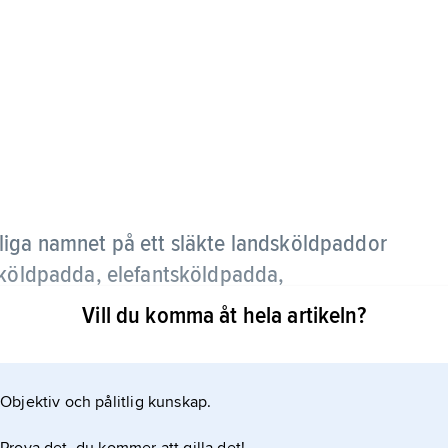
liga namnet på ett släkte landsköldpaddor
asköldpadda, elefantsköldpadda,
 stjärnsköldpadda och strålsköldpadda.
Vill du komma åt hela artikeln?
Objektiv och pålitlig kunskap.