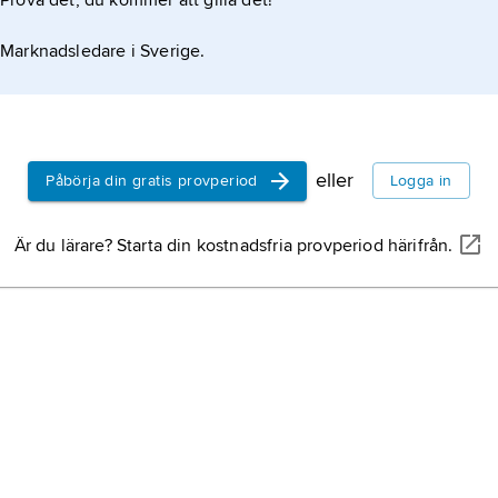
Prova det, du kommer att gilla det!
Marknadsledare i Sverige.
eller
Påbörja din gratis provperiod
Logga in
Är du lärare? Starta din kostnadsfria provperiod härifrån.