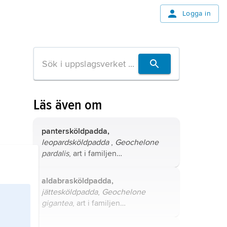
Logga in
Läs även om
pantersköldpadda,
leopardsköldpadda
,
Geochelone
pardalis
, art i familjen
landsköldpaddor.
aldabrasköldpadda,
jättesköldpadda
,
Geochelone
gigantea
, art i familjen
landsköldpaddor.