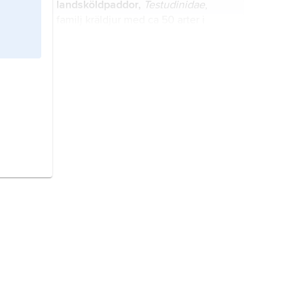
landsköldpaddor,
Testudinidae
,
familj kräldjur med ca 50 arter i
varma områden på samtliga
kontinenter utom Australien.
Testudo,
det vetenskapliga namnet
på ett släkte landsköldpaddor med
fem arter, bl.a. grekisk sköldpadda
och morisk landsköldpadda.
Wisteria,
det vetenskapliga namnet
på ett släkte ärtväxter med omkring
tio arter, bl.a. blåregn.
Brachydanio,
det vetenskapliga
namnet på ett släkte karpfiskar med
omkring tio arter, bl.a. blå danio och
sebrafisk.
Locustella,
det vetenskapliga
namnet på ett släkte i fågelfamiljen
sångare med omkring tio arter, bl.a.