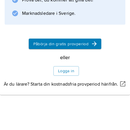
Prova det, du kommer att gilla det!
Marknadsledare i Sverige.
Påbörja din gratis provperiod
eller
Logga in
Är du lärare? Starta din kostnadsfria provperiod härifrån.