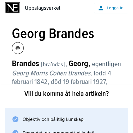
Uppslagsverket
Uppslagsverket
Logga in
Georg Brandes
Brandes
Georg,
,
egentligen
[braʹndəs]
Georg Morris Cohen Brandes
,
född 4
februari 1842, död 19 februari 1927,
dansk litteraturhistoriker och kritiker;
Vill du komma åt hela artikeln?
bror till Edvard Brandes.
Han kom från en judisk familj i Köpenhamn
Objektiv och pålitlig kunskap.
och studerade estetik vid universitetet där.
Han blev fil. dr 1870 på sin avhandling