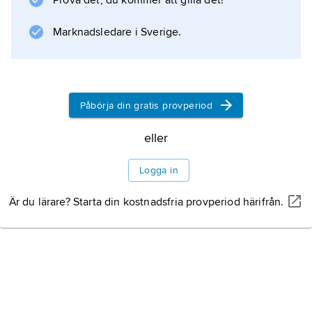
Prova det, du kommer att gilla det!
påvliga kurian men misslyckades och ådrog
sig 1466 en bannlysning av Pius II. Detta
Marknadsledare i Sverige.
utlöste ett uppror av katolska
Litteraturanvisning
Påbörja din gratis provperiod
eller
Information om artikeln
Logga in
Är du lärare? Starta din kostnadsfria provperiod härifrån.