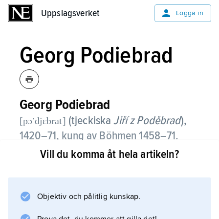
Uppslagsverket
Uppslagsverket
Logga in
Georg Podiebrad
Georg Podiebrad
(tjeckiska
Jiří z Poděbrad
),
[pɔʹdjɛbrat]
1420–71, kung av Böhmen 1458–71.
Vill du komma åt hela artikeln?
Som ledare för de moderata husiterna,
utrakvisterna, intog Georg Podiebrad 1448
Prag och valdes 1452 till regent, 1458 till
kung. Han försökte gå en försiktig balansgång
Objektiv och pålitlig kunskap.
mellan Böhmens husitiska folk och den