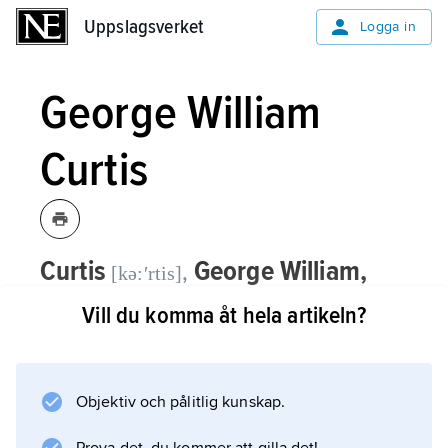
Uppslagsverket
Uppslagsverket
Logga in
George William
Curtis
Curtis
George William,
,
[kə:ʹrtis]
1824–92, amerikansk författare och
Vill du komma åt hela artikeln?
journalist.
George William Curtis var
Objektiv och pålitlig kunskap.
mellanösternkorrespondent för New York
Tribune, och hans humoristiska reseintryck