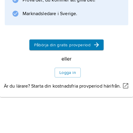
Prova det, du kommer att gilla det!
Marknadsledare i Sverige.
Information om artikeln
Påbörja din gratis provperiod
eller
Logga in
Är du lärare? Starta din kostnadsfria provperiod härifrån.