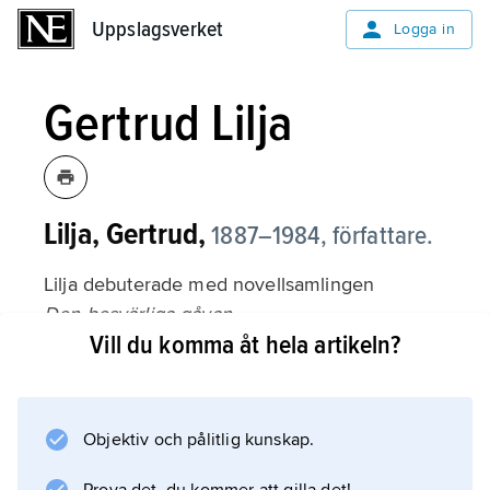
Uppslagsverket
Uppslagsverket
Logga in
Gertrud Lilja
Lilja, Gertrud,
1887–1984, författare.
Lilja debuterade med novellsamlingen
Den besvärliga gåvan
Vill du komma åt hela artikeln?
(1924), som uppskattats för sin täthet och färg.
Vid sidan av många noveller skrev hon ett
stort antal romaner.
Objektiv och pålitlig kunskap.
Litteraturanvisning