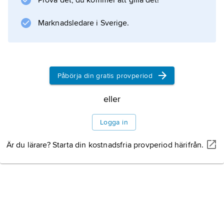
Prova det, du kommer att gilla det!
1945, då republiken Vietnam upprättades.
Marknadsledare i Sverige.
Information om artikeln
Påbörja din gratis provperiod
eller
Logga in
Är du lärare? Starta din kostnadsfria provperiod härifrån.