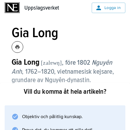
Uppslagsverket
Uppslagsverket
Logga in
Gia Long
Gia Long
, före 1802
Nguyên
[zalɐwŋ]
Anh
, 1762–1820, vietnamesisk kejsare,
grundare av Nguyên-dynastin.
Vill du komma åt hela artikeln?
Efter en mer än tjugo år lång maktkamp och
en serie krig mot Tây So’n-ätten utropade sig
Gia Long 1802 till Vietnams kejsare. Detta
inledde Ngyuên-dynastins maktinnehav, som
Objektiv och pålitlig kunskap.
varade fram till kejsar Bao Đais abdikation