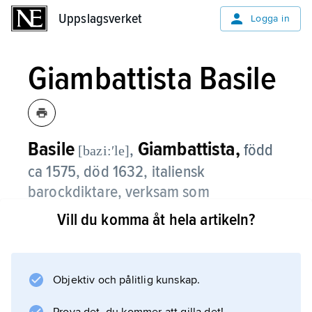
Uppslagsverket
Uppslagsverket
Logga in
Giambattista Basile
Basile
Giambattista,
,
född
[bazi:ʹle]
ca 1575, död 1632, italiensk
barockdiktare, verksam som
ämbetsman i Neapel.
Vill du komma åt hela artikeln?
Basile skrev sina främsta verk på napolitansk
dialekt, bl.a. sagosamlingen
Lo cunto de li cunti
Objektiv och pålitlig kunskap.
(’Berättelsernas berättelse’), utgiven 1634–36