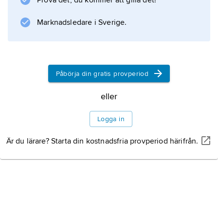
Prova det, du kommer att gilla det!
under pseudonymen
Gian Alesio Abattutis
Marknadsledare i Sverige.
och sedan 1674 känd som
Pentamerone
. Basile skrev även satiriska dialoger och
dikter.
Påbörja din gratis provperiod
Litteraturanvisning
eller
Logga in
Är du lärare? Starta din kostnadsfria provperiod härifrån.
Information om artikeln