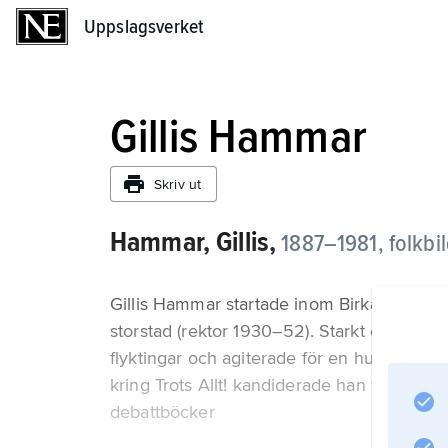
Uppslagsverket
Uppslagsverket
Gillis Hammar
Skriv ut
Hammar, Gillis,
1887–1981, folkbil
Gillis Hammar startade inom Birkagården i
storstad (rektor 1930–52). Starkt engagerad
flyktingar och agiterade för en human flyk
kring Trots Allt! kandiderade han för Radi
debattböcker