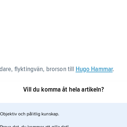
dare, flyktingvän, brorson till
Hugo Hammar
.
 Stockholm 1916 den första folkhögskolan i en
Vill du komma åt hela artikeln?
 mot 1930-talets diktaturer hjälpte han judiska
tingpolitik. Aktiv i Kämpande demokrati och kretsen
kala Landsföreningen i riksdagsvalet 1944. Hans
Objektiv och pålitlig kunskap.