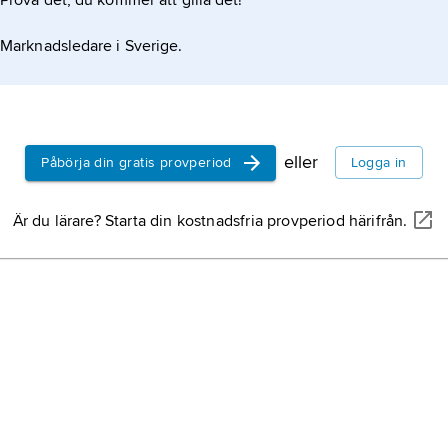
Prova det, du kommer att gilla det!
Marknadsledare i Sverige.
eller
Påbörja din gratis provperiod
Logga in
Är du lärare? Starta din kostnadsfria provperiod härifrån.