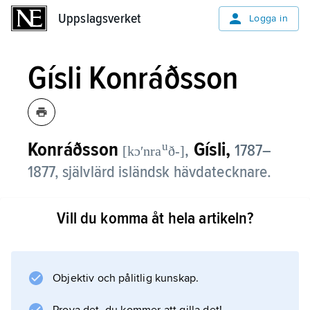
Uppslagsverket
Uppslagsverket
Logga in
Gísli Konráðsson
Konráðsson
Gísli,
u
,
1787–
[kɔʹnra
ð-]
1877, självlärd isländsk hävdatecknare.
Gísli Konráðsson skrev en mängd biografier i
Vill du komma åt hela artikeln?
folklig anda, av vilka blott en mindre del har
tryckts. Han var också själv diktare och anses
ha gett incitament åt tidig isländsk romankonst
och dess främste företrädare, Jón
Objektiv och pålitlig kunskap.
Thoroddsen.