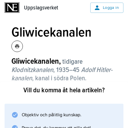
Uppslagsverket
Uppslagsverket
Logga in
Gliwicekanalen
Gliwicekanalen,
tidigare
Klodnitzkanalen
, 1935–45
Adolf Hitler-
kanalen
, kanal i södra Polen.
Vill du komma åt hela artikeln?
Den förbinder Gliwice med Koźle, och via
Oder nås Wrocław och Szczecin. Dess vatten
är starkt förorenat av omkringliggande
industrier. Kanalen är 40,6 km lång och
Objektiv och pålitlig kunskap.
byggdes 1933–39.