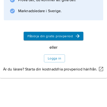
Prova det, du kommer att gilla det!
Marknadsledare i Sverige.
Information om artikeln
Påbörja din gratis provperiod
eller
Logga in
Är du lärare? Starta din kostnadsfria provperiod härifrån.