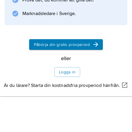
Prova det, du kommer att gilla det!
Marknadsledare i Sverige.
Information om artikeln
Påbörja din gratis provperiod
eller
Logga in
Är du lärare? Starta din kostnadsfria provperiod härifrån.