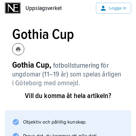
Uppslagsverket
Uppslagsverket
Logga in
Gothia Cup
Gothia Cup,
fotbollsturnering för
ungdomar (11–19 år) som spelas årligen
i Göteborg med omnejd.
Vill du komma åt hela artikeln?
Gothia Cup har vuxit till ett av världens största
idrottsevenemang med över 1 700 deltagande
lag och över 40 000 deltagare (2016). Ca 140
nationer har deltagit sedan starten 1975.
Objektiv och pålitlig kunskap.