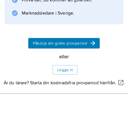
Prova det, du kommer att gilla det!
vid framställningen av olika tidtabeller för t.ex.
upplysning till resenärerna.
Marknadsledare i Sverige.
Information om artikeln
Påbörja din gratis provperiod
eller
Logga in
Är du lärare? Starta din kostnadsfria provperiod härifrån.