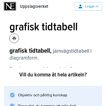
Uppslagsverket
Uppslagsverket
Logga in
grafisk tidtabell
grafisk tidtabell,
järnvägstidtabell i
diagramform.
Den är ursprungsdokumentet i all
Vill du komma åt hela artikeln?
tidtabellskonstruktion och ett oundgängligt
hjälpmedel både vid trafikplanering och för
den dagliga driften. Den konstrueras numera
med hjälp av datorer, varvid alla uppgifter
Objektiv och pålitlig kunskap.
matas in i en databank för att sedan användas