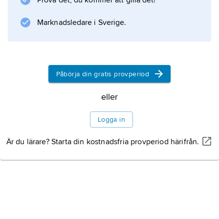
Prova det, du kommer att gilla det!
Marknadsledare i Sverige.
Information om artikeln
Påbörja din gratis provperiod
eller
Logga in
Är du lärare? Starta din kostnadsfria provperiod härifrån.