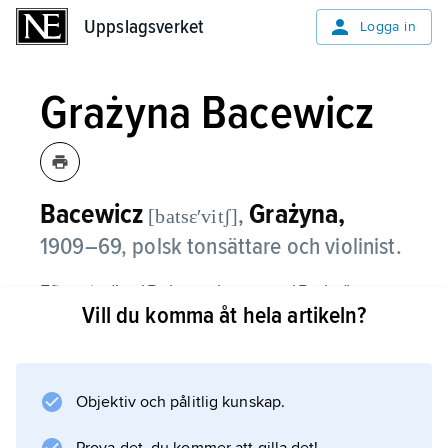
Uppslagsverket
Uppslagsverket
Logga in
Grażyna Bacewicz
Bacewicz
Grażyna,
,
[batsɛʹvitʃ]
1909–69, polsk tonsättare och violinist.
Efter studier i Polen och senare i Paris (i
Vill du komma åt hela artikeln?
komposition för Nadia Boulanger) gjorde hon
på 1930-talet karriär som violinist och
tonsättare. Från 1950-talet ägnade hon sig
endast åt komposition.
Objektiv och pålitlig kunskap.