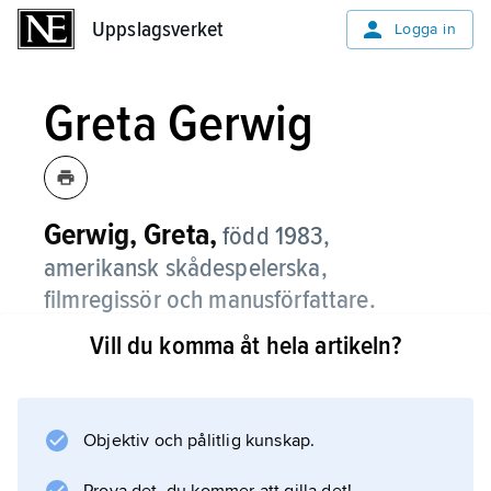
Uppslagsverket
Uppslagsverket
Logga in
Greta Gerwig
Gerwig, Greta,
född 1983,
amerikansk skådespelerska,
filmregissör och manusförfattare.
Vill du komma åt hela artikeln?
Greta Gerwig etablerade sig som
skådespelare genom flitiga rollinsatser i
amerikanska
mumblecore
Objektiv och pålitlig kunskap.
-filmer under andra halvan av 00-talet. Främst