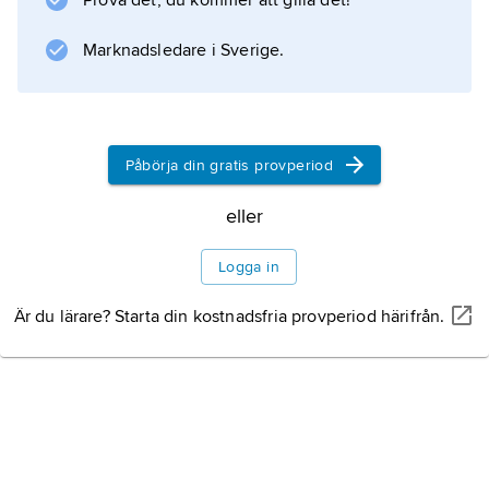
Prova det, du kommer att gilla det!
arbetade hon med regissören och
manusförfattaren Joe Swanberg (född 1981) i
Marknadsledare i Sverige.
filmer som ”LOL” (2006), ”Hannah Takes the
Stairs” (2007; även medförfattare) och
Nights and Weekends
(2008; även medförfattare och medregissör).
Påbörja din gratis provperiod
eller
Information om artikeln
Logga in
Är du lärare? Starta din kostnadsfria provperiod härifrån.