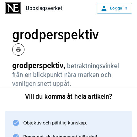
Uppslagsverket
Uppslagsverket
Logga in
grodperspektiv
grodperspektiv,
betraktningsvinkel
från en blickpunkt nära marken och
vanligen snett uppåt.
Vill du komma åt hela artikeln?
Ordet används också för den lilla varelsens
eller den naiva människans sätt att uppfatta
den stora världen.
Objektiv och pålitlig kunskap.