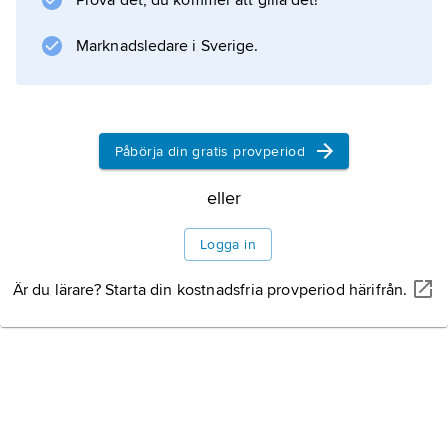
Prova det, du kommer att gilla det!
Information om artikeln
Marknadsledare i Sverige.
Påbörja din gratis provperiod
eller
Logga in
Är du lärare? Starta din kostnadsfria provperiod härifrån.