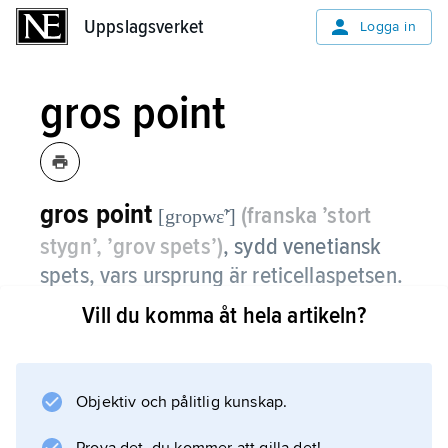
Uppslagsverket
Uppslagsverket
Logga in
gros point
gros point
(franska ’stort
[gropwɛ̃ʹ]
stygn’, ’grov spets’)
,
sydd venetiansk
spets, vars ursprung är reticellaspetsen.
Vill du komma åt hela artikeln?
Motivens konturer är reliefartat upphöjda, och
deras inre utgörs av genombrutna bottnar. På
1600-talet gjordes ofta kragar och andra
dräkttillbehör i denna spetstyp.
Objektiv och pålitlig kunskap.