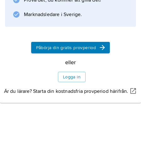
Prova det, du kommer att gilla det!
Marknadsledare i Sverige.
Information om artikeln
Påbörja din gratis provperiod
eller
Logga in
Är du lärare? Starta din kostnadsfria provperiod härifrån.