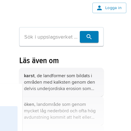
Logga in
Läs även om
karst
, de landformer som bildats i
områden med kalksten genom den
delvis underjordiska erosion som
orsakas av kemisk vittring genom
kolsyra och andra syror i vattnet.
öken,
landområde som genom
mycket låg nederbörd och ofta hög
avdunstning kommit att helt eller
nästan helt sakna vegetation.