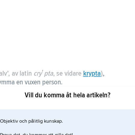
alv’, av latin
cryʹpta
, se vidare
krypta
)
,
 rymma en vuxen person.
Vill du komma åt hela artikeln?
 är
omit. Genom sprickor eller på annat sätt kan vatten
Objektiv och pålitlig kunskap.
ran löser ut kalksten och vidgar sprickor till
n hela håligheten fylld av