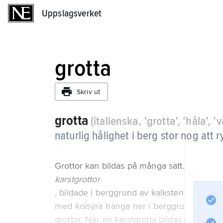
Uppslagsverket
Uppslagsverket
grotta
Skriv ut
grotta
(italienska, ’grotta’, ’håla’, ’v
naturlig hålighet i berg stor nog att
Grottor kan bildas på många sätt. Vanligast
karstgrottor
, bildade i berggrund av kalksten eller dol
med kolsyra tränga ner i berggrunden. Kolsy
grottor. När en karstgrotta bildas är trolige