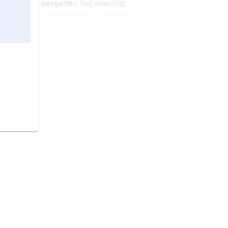
bergarter,
fast eller löst
sammanhållna, i naturen
förekommande kornaggregat som
består av ett eller vanligen flera
mineral
.
Öland,
landskap i Götaland.
Sydamerika,
världsdel omfattande
den södra delen av
dubbelkontinenten Amerika.
månen,
latin
Luna
, symbol
☽
,
jordens enda naturliga satellit och
den överlägset närmaste
himlakroppen av betydande storlek.