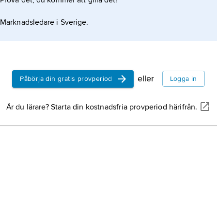
Prova det, du kommer att gilla det!
Marknadsledare i Sverige.
eller
Påbörja din gratis provperiod
Logga in
Är du lärare? Starta din kostnadsfria provperiod härifrån.