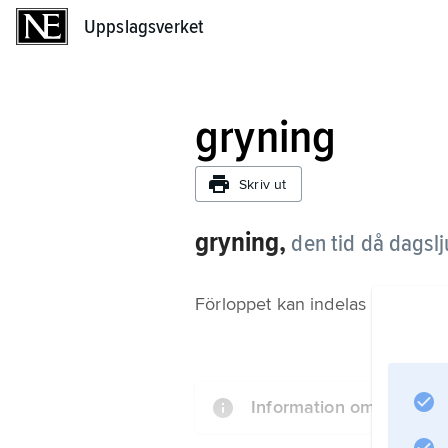
Uppslagsverket
Uppslagsverket
gryning
Skriv ut
gryning,
den tid då dagslj
Förloppet kan indelas i tre delar
Information om artikeln