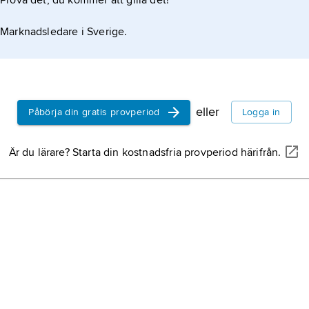
Prova det, du kommer att gilla det!
Marknadsledare i Sverige.
eller
Påbörja din gratis provperiod
Logga in
Är du lärare? Starta din kostnadsfria provperiod härifrån.