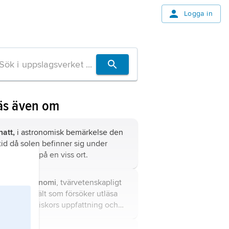
Logga in
äs även om
natt,
i astronomisk bemärkelse den
tid då solen befinner sig under
horisonten på en viss ort.
arkeoastronomi
, tvärvetenskapligt
forskningsfält som försöker utläsa
forna människors uppfattning och
förståelse av astronomiska fenomen
ur arkeologiskt material.