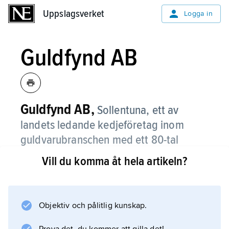
Uppslagsverket
Uppslagsverket
Logga in
Guldfynd AB
Guldfynd AB,
Sollentuna, ett av
landets ledande kedjeföretag inom
guldvarubranschen med ett 80-tal
butiksenheter.
Vill du komma åt hela artikeln?
Guldfynd grundades 1952 och ägs av Iduna
AB.
Objektiv och pålitlig kunskap.