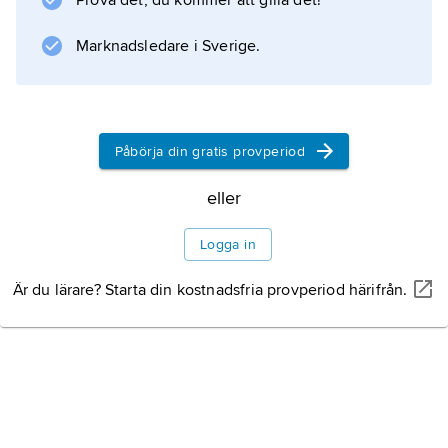
Prova det, du kommer att gilla det!
Information om artikeln
Marknadsledare i Sverige.
Påbörja din gratis provperiod
eller
Logga in
Är du lärare? Starta din kostnadsfria provperiod härifrån.