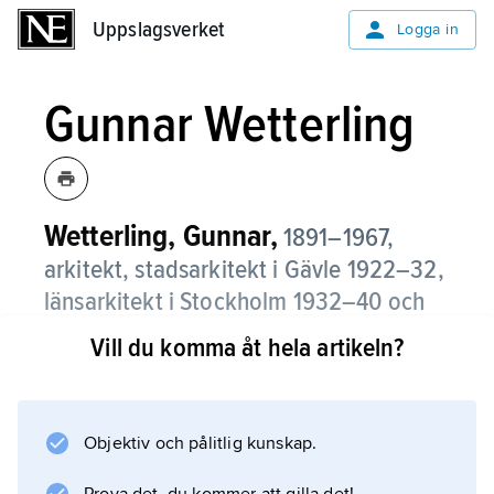
Uppslagsverket
Uppslagsverket
Logga in
Gunnar Wetterling
Wetterling, Gunnar,
1891–1967,
arkitekt, stadsarkitekt i Gävle 1922–32,
länsarkitekt i Stockholm 1932–40 och
stadsarkitekt i Stockholm 1940–54.
Vill du komma åt hela artikeln?
Wetterling uppmärksammades för
radhuskvarteret Drivbänken i Bromma (1920).
Som stadsarkitekt i Gävle ritade han några
Objektiv och pålitlig kunskap.
tjugotalsklassicistiska byggnader av hög