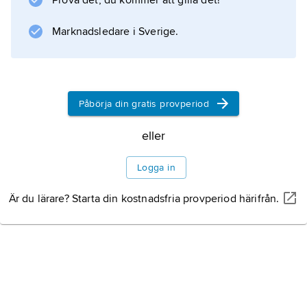
Prova det, du kommer att gilla det!
kvalitet, bl.a. Södra stationen (1926).
Marknadsledare i Sverige.
Information om artikeln
Påbörja din gratis provperiod
eller
Logga in
Är du lärare? Starta din kostnadsfria provperiod härifrån.