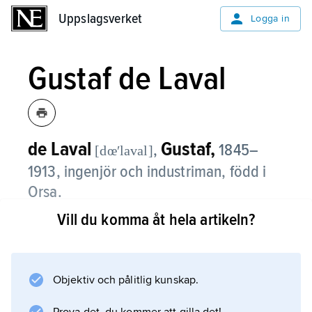
Uppslagsverket
Uppslagsverket
Logga in
Gustaf de Laval
de Laval
Gustaf,
,
1845–
[dœʹlaval]
1913, ingenjör och industriman, född i
Orsa.
Vill du komma åt hela artikeln?
Gustaf de Laval avlade 1866 examen vid
Teknologiska institutet (sedermera Tekniska
högskolan) i Stockholm. Medan han där
koncentrerat sig på mekaniken övergick han
Objektiv och pålitlig kunskap.
till att studera kemi vid Uppsala universitet,