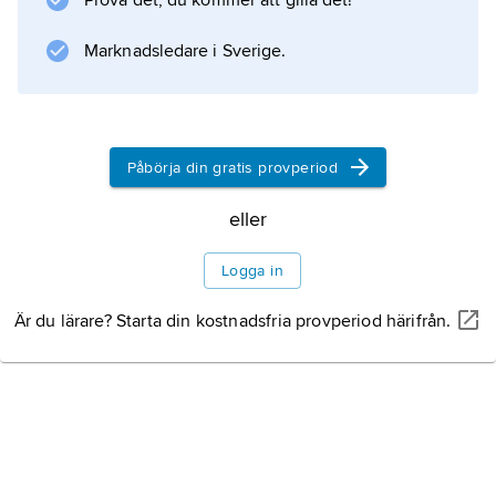
Prova det, du kommer att gilla det!
Information om artikeln
Marknadsledare i Sverige.
Påbörja din gratis provperiod
eller
Logga in
Är du lärare? Starta din kostnadsfria provperiod härifrån.