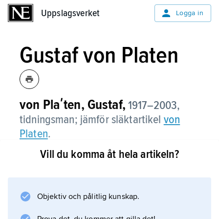
Uppslagsverket
Uppslagsverket
Logga in
Gustaf von Platen
von Plaʹten, Gustaf,
1917–2003,
tidningsman; jämför släktartikel
von
Platen
.
Vill du komma åt hela artikeln?
Gustaf von Platen var från början av 1940-talet
verksam i olika tidningsföretag, huvudsakligen
i Stockholm.
Objektiv och pålitlig kunskap.