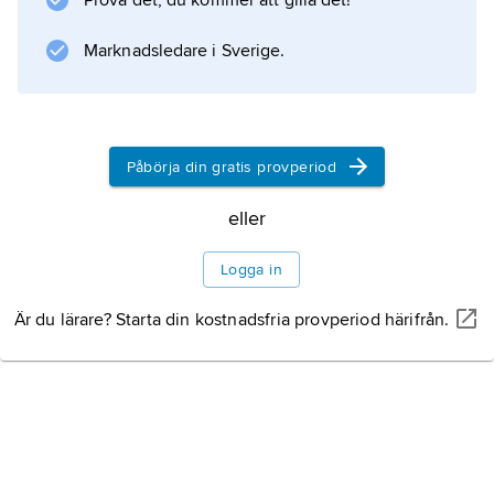
Prova det, du kommer att gilla det!
Marknadsledare i Sverige.
Information om artikeln
Påbörja din gratis provperiod
eller
Logga in
Är du lärare? Starta din kostnadsfria provperiod härifrån.