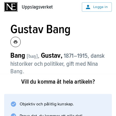
Uppslagsverket
Uppslagsverket
Logga in
Gustav Bang
Bang
Gustav,
,
1871–1915, dansk
[baŋ]
historiker och politiker, gift med Nina
Bang.
Vill du komma åt hela artikeln?
Han var medlem av socialdemokratiska
partistyrelsen från 1901 och ledamot av
folketinget 1910–15.
Objektiv och pålitlig kunskap.
Litteraturanvisning