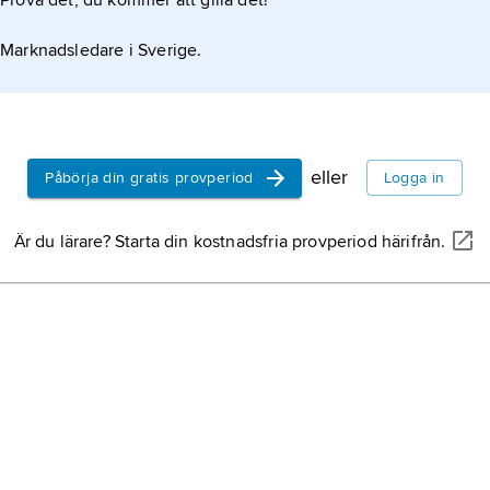
Prova det, du kommer att gilla det!
Marknadsledare i Sverige.
eller
Påbörja din gratis provperiod
Logga in
Är du lärare? Starta din kostnadsfria provperiod härifrån.