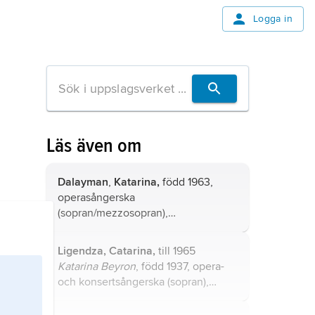
Logga in
Läs även om
Dalayman
,
Katarina,
född 1963,
operasångerska
(sopran/mezzosopran),
hovsångerska 2000.
Ligendza, Catarina,
till 1965
Katarina Beyron
, född 1937, opera-
och konsertsångerska (sopran),
dotter till Einar Beyron och Brita
Hertzberg.