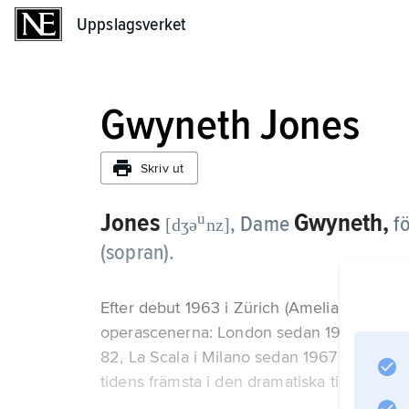
Uppslagsverket
Uppslagsverket
Gwyneth Jones
Skriv ut
Jones
Gwyneth,
u
, Dame
f
[dʒə
nz]
(sopran).
Efter debut 1963 i Zürich (Amelia i ”Maske
operascenerna: London sedan 1964, Wien
82, La Scala i Milano sedan 1967 och Metr
tidens främsta i den dramatiska till högdra