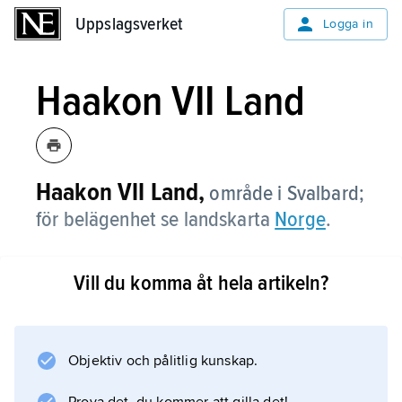
Uppslagsverket
Uppslagsverket
Logga in
Haakon VII Land
Haakon
VII
Land,
område i Svalbard;
för belägenhet se landskarta
Norge
.
Vill du komma åt hela artikeln?
Information om artikeln
Objektiv och pålitlig kunskap.