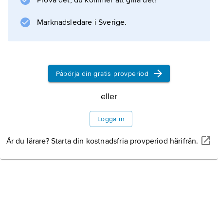
Prova det, du kommer att gilla det!
Marknadsledare i Sverige.
Påbörja din gratis provperiod
eller
Logga in
Är du lärare? Starta din kostnadsfria provperiod härifrån.