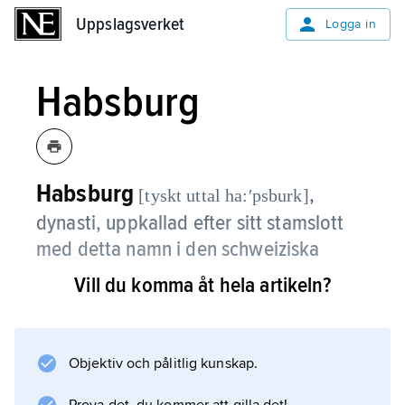
Uppslagsverket
Uppslagsverket
Logga in
Habsburg
Habsburg
,
[tyskt uttal ha:ʹpsburk]
dynasti, uppkallad efter sitt stamslott
med detta namn i den schweiziska
kantonen Aargau, där släkten kan
Vill du komma åt hela artikeln?
beläggas sedan 1000-talet.
Greve Rudolf (1218–91) av Habsburg valdes
Objektiv och pålitlig kunskap.
1273 till tysk kung och kom även i besittning
av Österrike, Steiermark och Krain. De av