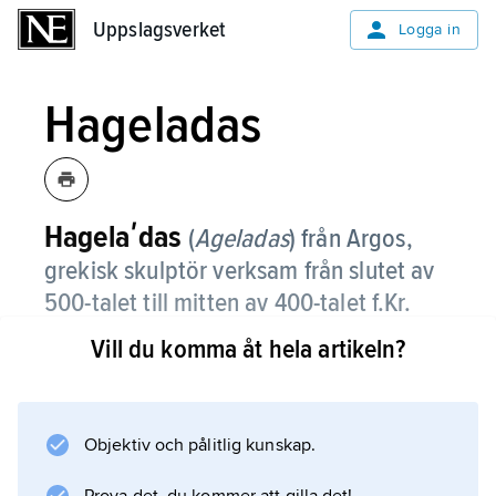
Uppslagsverket
Uppslagsverket
Logga in
Hageladas
Hagelaʹdas
(
Ageladas
) från Argos,
grekisk skulptör verksam från slutet av
500-talet till mitten av 400-talet f.Kr.
Vill du komma åt hela artikeln?
Hageladas verk är kända endast genom
litterära källor, inskrifter och myntbilder.
Somliga forskare räknar även med en yngre
Hageladas, sonson till den äldre.
Objektiv och pålitlig kunskap.