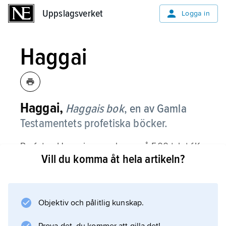
Uppslagsverket
Uppslagsverket
Logga in
Haggai
Haggai,
Haggais bok
,
en av Gamla
Testamentets profetiska böcker.
Profeten Haggai var verksam på 500-talet f.Kr.
Vill du komma åt hela artikeln?
Boken med hans namn består av endast två
kapitel och kretsar helt kring templets
återuppbyggnad. På 530-talet f.Kr. hade
judarna börjat återvända till Palestina från den
Objektiv och pålitlig kunskap.
babyloniska fångenskapen