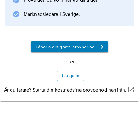
Prova det, du kommer att gilla det!
. Arbetet med att bygga upp templet i
Jerusalem på nytt understöddes livligt av
Marknadsledare i Sverige.
profeten Haggai.
Påbörja din gratis provperiod
Information om artikeln
eller
Logga in
Är du lärare? Starta din kostnadsfria provperiod härifrån.