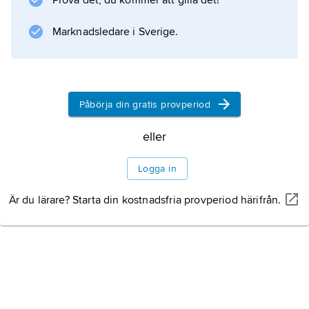
Prova det, du kommer att gilla det!
län. Landskapsvapnet har på blå botten ett
Marknadsledare i Sverige.
upprest
Naturlandskap och
kulturlandskap
Påbörja din gratis provperiod
eller
Terrängformer och
Logga in
berggrund
Är du lärare? Starta din kostnadsfria provperiod härifrån.
Klimat
Växtliv
Djurliv