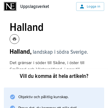
Uppslagsverket
Uppslagsverket
Logga in
Halland
Halland,
landskap i södra Sverige.
Det gränsar i söder till Skåne, i öster till
Småland och Västergötland, i norr till
Vill du komma åt hela artikeln?
Västergötland och i väster till Kattegatt; 4 787
km
2
, 352 933 invånare (2024). Landskapet
Objektiv och pålitlig kunskap.
omfattar stora delar av Hallands län och
mindre delar av Skåne och Västra Götalands