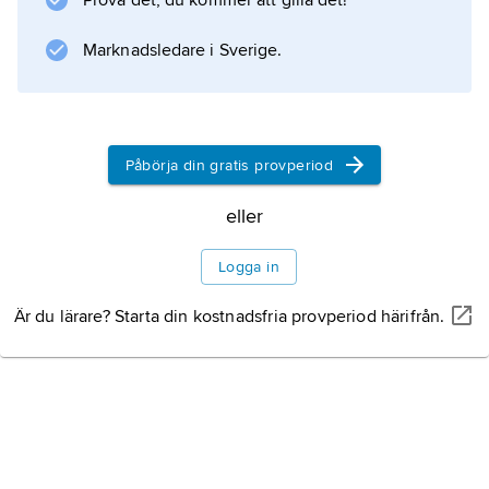
Prova det, du kommer att gilla det!
Information om artikeln
Marknadsledare i Sverige.
Påbörja din gratis provperiod
eller
Logga in
Är du lärare? Starta din kostnadsfria provperiod härifrån.