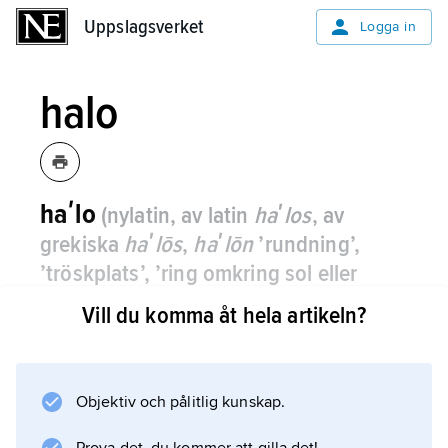
Uppslagsverket
Uppslagsverket
Logga in
halo
haʹlo
(nylatin, av latin
haʹlos
, av
grekiska
haʹlōs
,
haʹlōn
’rundning’,
’tröskplats’, ’ring omkring sol eller
måne’)
,
inom meteorologin, se
Vill du komma åt hela artikeln?
halofenomen
.
Objektiv och pålitlig kunskap.