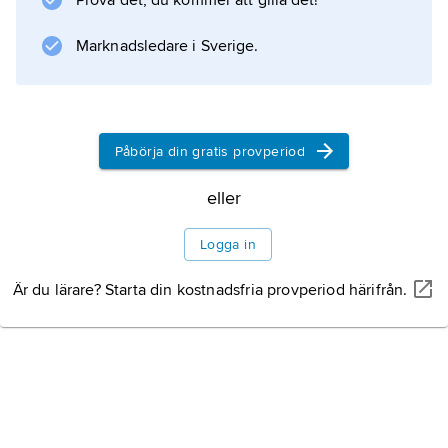
Prova det, du kommer att gilla det!
Marknadsledare i Sverige.
Information om artikeln
Påbörja din gratis provperiod
eller
Logga in
Är du lärare? Starta din kostnadsfria provperiod härifrån.