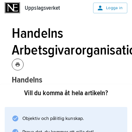
Uppslagsverket
Uppslagsverket
Logga in
Handelns
Arbetsgivarorganisati
Handelns
Arbetsgivarorganisation,
1941–90
Vill du komma åt hela artikeln?
namn på
HAO Handelns
och
Tjänsteföretagens
Arbetsgivarorganisation.
Objektiv och pålitlig kunskap.