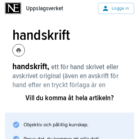
Uppslagsverket
Uppslagsverket
Logga in
handskrift
handskrift,
ett för hand skrivet eller
avskrivet original (även en avskrift för
hand efter en tryckt förlaga är en
handskrift).
Vill du komma åt hela artikeln?
Även en maskinskriven handskrift och på
nyare media lagrad nedskrift räknas som
handskrift. Vanligen avses dock en
Objektiv och pålitlig kunskap.
codex