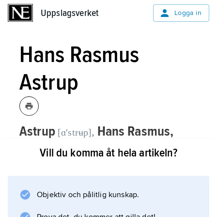
Uppslagsverket
Uppslagsverket
Logga in
Hans Rasmus
Astrup
Astrup
Hans Rasmus,
,
[ɑʹstrʉp]
1831–98, norsk affärsman och politiker
Vill du komma åt hela artikeln?
(Venstre).
Astrup var 1855–85 verksam som exportör i
Objektiv och pålitlig kunskap.
bl.a. Stockholm och tillhörde en grupp norska
företagare som var banbrytande inom svensk