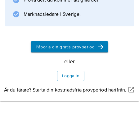
Prova det, du kommer att gilla det!
trävaruindustri. Bl.a. grundade han Skutskärs
sågverk 1869.
Marknadsledare i Sverige.
Information om artikeln
Påbörja din gratis provperiod
eller
Logga in
Är du lärare? Starta din kostnadsfria provperiod härifrån.