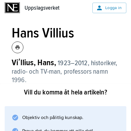
Uppslagsverket
Uppslagsverket
Logga in
Hans Villius
Viʹllius, Hans,
1923–2012, historiker,
radio- och TV-man, professors namn
1996.
Vill du komma åt hela artikeln?
Hans Villius disputerade 1951 med
Karl XII:s ryska fälttåg: Källstudier
, som källkritiskt inträngande analyserade de
berättande källorna från Karl XII:s officerare i
Objektiv och pålitlig kunskap.
fält.