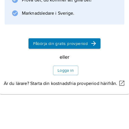
Prova det, du kommer att gilla det!
Marknadsledare i Sverige.
Information om artikeln
Påbörja din gratis provperiod
eller
Logga in
Är du lärare? Starta din kostnadsfria provperiod härifrån.