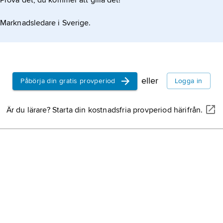
Prova det, du kommer att gilla det!
Marknadsledare i Sverige.
eller
Påbörja din gratis provperiod
Logga in
Är du lärare? Starta din kostnadsfria provperiod härifrån.