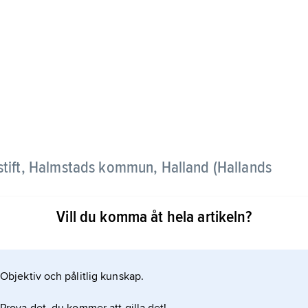
stift, Halmstads kommun, Halland (Hallands
Vill du komma åt hela artikeln?
tslätten med några mindre bergshöjder samt skog
Objektiv och pålitlig kunskap.