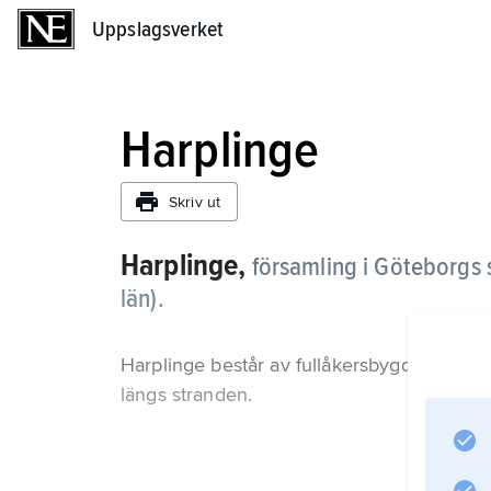
Uppslagsverket
Uppslagsverket
Harplinge
Skriv ut
Harplinge,
församling i Göteborgs 
län).
Harplinge består av fullåkersbygd på kus
längs stranden.