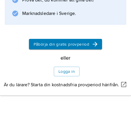
Prova det, du kommer att gilla det!
Sedan gick dock karriären snabbt utför.
Marknadsledare i Sverige.
Information om artikeln
Påbörja din gratis provperiod
eller
Logga in
Är du lärare? Starta din kostnadsfria provperiod härifrån.