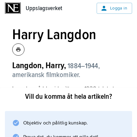
Uppslagsverket
Uppslagsverket
Logga in
Harry Langdon
Langdon, Harry,
1884–1944,
amerikansk filmkomiker.
Langdon nådde vid mitten av 1920-talet stor
Vill du komma åt hela artikeln?
popularitet i samarbete med regissören Frank
Capra. Genom långfilmer som ”Tramp, Tramp,
Tramp” (1926), ”Bomber och granater” (1926)
och ”Harry långbyx” (1927) räknades han som
Objektiv och pålitlig kunskap.
Charlie Chaplins och Buster Keatons jämlike.