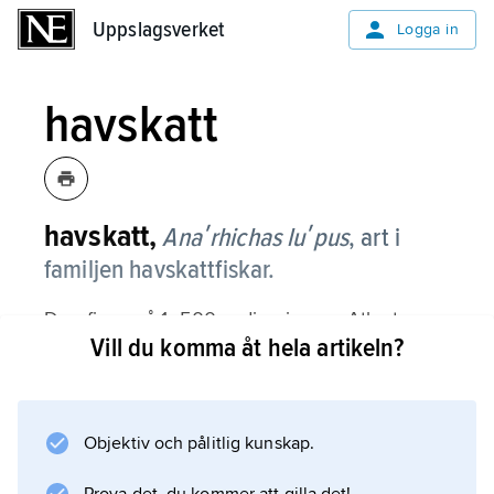
Uppslagsverket
Uppslagsverket
Logga in
havskatt
havskatt,
Anaʹrhichas luʹpus
,
art i
familjen havskattfiskar.
Den finns på 1–500 m djup i norra Atlanten.
Vill du komma åt hela artikeln?
Den är vanlig i Kattegatt och Skagerrak och
sällsynt i Öresund och sydvästra Östersjön.
Den blir upp till 125 cm lång. Kroppen är
gulaktig eller blågrå med 9–13 mörka
Objektiv och pålitlig kunskap.
tvärband. Leken sker i juli–februari.