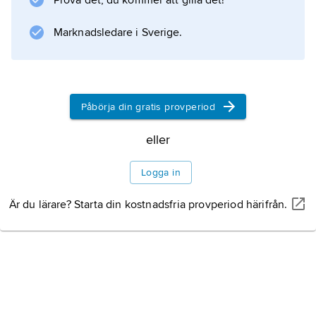
Prova det, du kommer att gilla det!
Marknadsledare i Sverige.
Information om artikeln
Påbörja din gratis provperiod
eller
Logga in
Är du lärare? Starta din kostnadsfria provperiod härifrån.