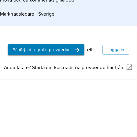
Prova det, du kommer att gilla det!
Marknadsledare i Sverige.
eller
Påbörja din gratis provperiod
Logga in
Är du lärare? Starta din kostnadsfria provperiod härifrån.