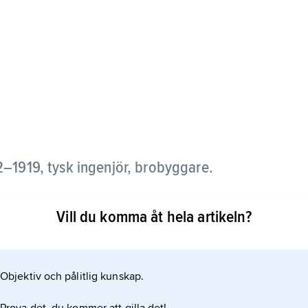
–1919, tysk ingenjör, brobyggare.
de och utformade broar som konsolbalkar, s.k.
Vill du komma åt hela artikeln?
Objektiv och pålitlig kunskap.