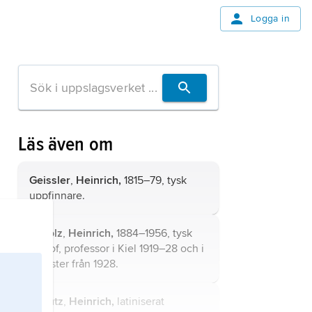
Logga in
Läs även om
Geissler
,
Heinrich,
1815–79, tysk
uppfinnare.
Scholz
,
Heinrich,
1884–1956, tysk
filosof, professor i Kiel 1919–28 och i
Münster från 1928.
Schütz
,
Heinrich,
latiniserat