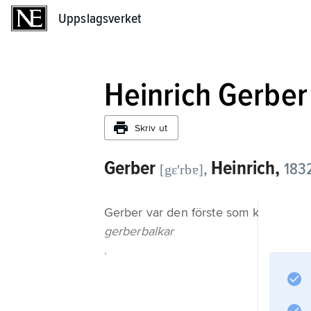
Uppslagsverket
Uppslagsverket
Heinrich Gerber
Skriv ut
Gerber
Heinrich,
,
1832
[gɛʹrbɐ]
Gerber var den förste som konstruera
gerberbalkar
.