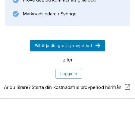
Prova det, du kommer att gilla det!
som en historisk gestalt.
Marknadsledare i Sverige.
Information om artikeln
Påbörja din gratis provperiod
eller
Logga in
Är du lärare? Starta din kostnadsfria provperiod härifrån.