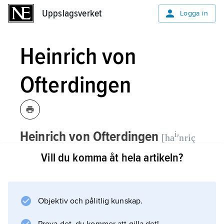
Uppslagsverket
Uppslagsverket
Logga in
Heinrich von
Ofterdingen
Heinrich von Ofterdingen
i
[ha
ʹnriç
,
medeltida tysk sagofigur.
fɔnɔʹftɐdiŋən]
Vill du komma åt hela artikeln?
Namnet dyker upp för första gången i dikten
”Singerkriec ûf Wartburc” (’Sångarstriden på
Objektiv och pålitlig kunskap.
Wartburg’, ca 1260). Redan i slutet av 1200-
talet behandlades Heinrich von Ofterdingen