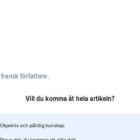
ransk författare.
e enkäter,
Vill du komma åt hela artikeln?
ed Alfred de Tarde publicerade under
Objektiv och pålitlig kunskap.
ässans. Massis, som var en ivrig anhängare av den