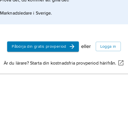
Prova det, du kommer att gilla det!
na religiösa och politiska
Marknadsledare i Sverige.
eller
Påbörja din gratis provperiod
Logga in
Är du lärare? Starta din kostnadsfria provperiod härifrån.