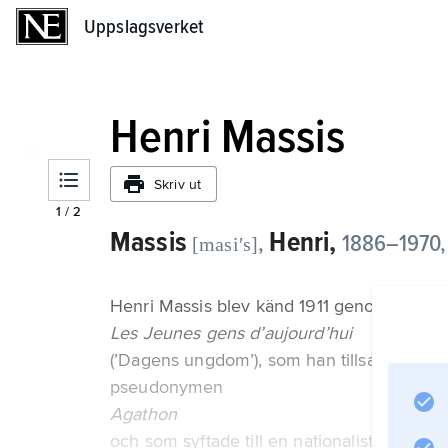
Uppslagsverket
Uppslagsverket
Henri Massis
Skriv ut
1
/
2
Massis
Henri,
,
1886–1970, f
[masiʹs]
Henri Massis blev känd 1911 genom en seri
Les Jeunes gens d’aujourd’­hui
(’Dagens ungdom’), som han tillsammans m
pseudonymen
Agathon
och som syftade till en nationalistisk ren