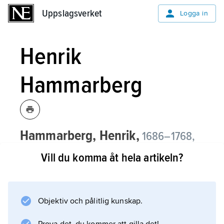
Uppslagsverket
Uppslagsverket
Logga in
Henrik
Hammarberg
Hammarberg, Henrik,
1686–1768,
ämbetsman, militär.
Vill du komma åt hela artikeln?
Efter juridiska studier i Lund och Greifswald
trädde Hammarberg 1708 i tjänst under
Skånes generalguvernör Magnus Stenbock
Objektiv och pålitlig kunskap.
och blev 1709 dennes adjutant. Efter slaget