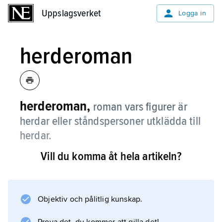
Uppslagsverket
Uppslagsverket
Logga in
herderoman
herderoman,
roman vars figurer är
herdar eller ståndspersoner utklädda till
herdar.
Vill du komma åt hela artikeln?
Den antika förebilden för herderomanen är
Longos ”Dafnis och Chloe” (ca 200 e.Kr.).
Genren togs upp av Boccaccio i ”Ninfale
d’Ameto” (1341) och av Jacopo Sannazaro i
Objektiv och pålitlig kunskap.
”Arcadia” (1502). Den blev en av 1600-talets