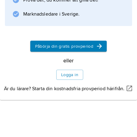
Prova det, du kommer att gilla det!
och 1700-talets karakteristiska genrer, sedan
Honoré d’Urfé i ”L’Astrée” (1610–27) visat
Marknadsledare i Sverige.
genrens möjlighet till subtil känsloanalys
Litteraturanvisning
Påbörja din gratis provperiod
eller
Information om artikeln
Logga in
Är du lärare? Starta din kostnadsfria provperiod härifrån.